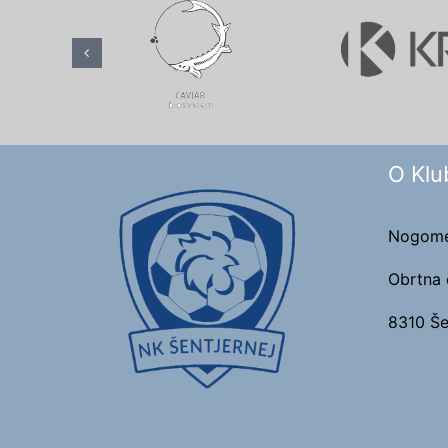
O Klu
Nogomet
Obrtna 
8310 Še