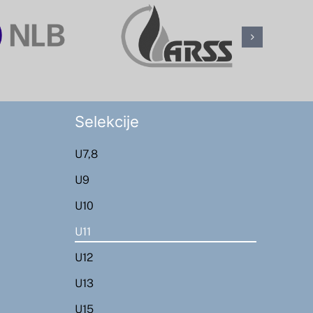
Selekcije
U7,8
U9
U10
U11
U12
U13
U15