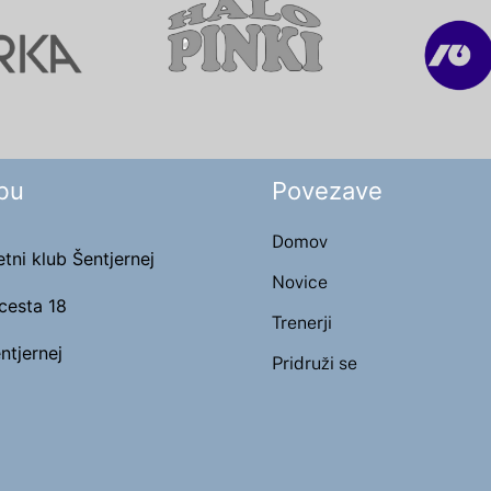
bu
Povezave
Domov
ni klub Šentjernej
Novice
cesta 18
Trenerji
ntjernej
Pridruži se