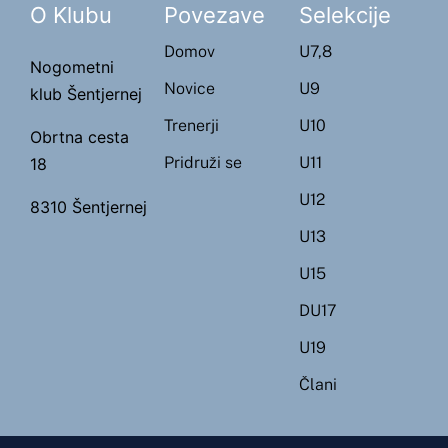
O Klubu
Povezave
Selekcije
Domov
U7,8
Nogometni
Novice
U9
klub Šentjernej
Trenerji
U10
Obrtna cesta
Pridruži se
U11
18
U12
8310 Šentjernej
U13
U15
DU17
U19
Člani