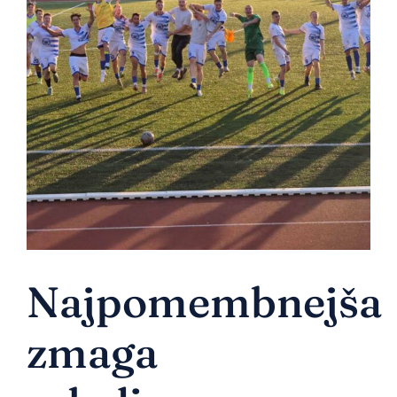
Pridruži se
Najpomembnejša
zmaga