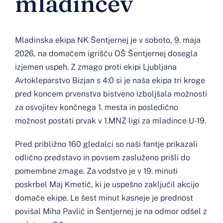
mladincev
Mladinska ekipa NK Šentjernej je v soboto, 9. maja
2026, na domačem igrišču OŠ Šentjernej dosegla
izjemen uspeh. Z zmago proti ekipi Ljubljana
Avtokleparstvo Bizjan s 4:0 si je naša ekipa tri kroge
pred koncem prvenstva bistveno izboljšala možnosti
za osvojitev končnega 1. mesta in posledično
možnost postati prvak v 1.MNZ ligi za mladince U-19.
Pred približno 160 gledalci so naši fantje prikazali
odlično predstavo in povsem zasluženo prišli do
pomembne zmage. Za vodstvo je v 19. minuti
poskrbel Maj Kmetič, ki je uspešno zaključil akcijo
domače ekipe. Le šest minut kasneje je prednost
povišal Miha Pavlič in Šentjernej je na odmor odšel z