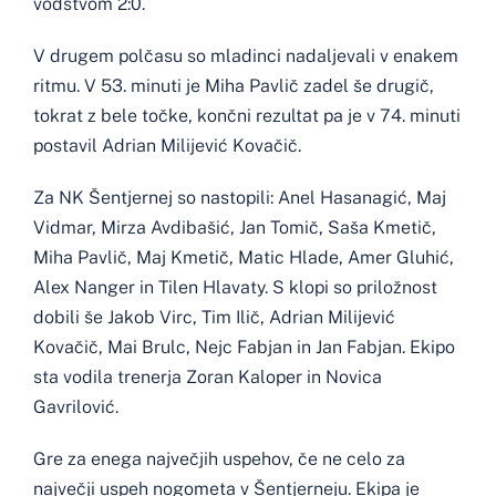
vodstvom 2:0.
V drugem polčasu so mladinci nadaljevali v enakem
ritmu. V 53. minuti je Miha Pavlič zadel še drugič,
tokrat z bele točke, končni rezultat pa je v 74. minuti
postavil Adrian Milijević Kovačič.
Za NK Šentjernej so nastopili: Anel Hasanagić, Maj
Vidmar, Mirza Avdibašić, Jan Tomič, Saša Kmetič,
Miha Pavlič, Maj Kmetič, Matic Hlade, Amer Gluhić,
Alex Nanger in Tilen Hlavaty. S klopi so priložnost
dobili še Jakob Virc, Tim Ilič, Adrian Milijević
Kovačič, Mai Brulc, Nejc Fabjan in Jan Fabjan. Ekipo
sta vodila trenerja Zoran Kaloper in Novica
Gavrilović.
Gre za enega največjih uspehov, če ne celo za
največji uspeh nogometa v Šentjerneju. Ekipa je